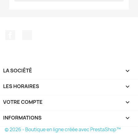
Facebook
TikTok
LA SOCIÉTÉ

LES HORAIRES

VOTRE COMPTE

INFORMATIONS
keyboard_arrow_down
© 2026 - Boutique en ligne créée avec PrestaShop™