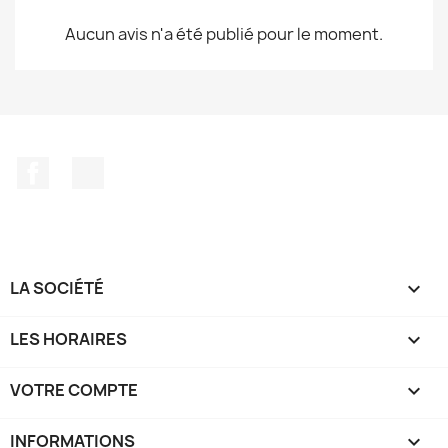
Aucun avis n'a été publié pour le moment.
Facebook
TikTok
LA SOCIÉTÉ

LES HORAIRES

VOTRE COMPTE

INFORMATIONS
keyboard_arrow_down