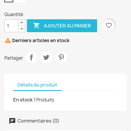
Quantité

favorite_border
AJOUTER AU PANIER

Derniers articles en stock
Partager
Détails du produit
En stock
1 Produits
Commentaires (0)